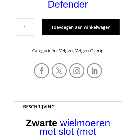
Defender
Wielmoerslot
Toevoegen aan winkelwagen
set
5-
stuks
Classic
Categorieën:
Velgen
,
Velgen Overig
DEFENDER
voor
lichtmetalen
velgen
in
gloss
black
aantal
BESCHRIJVING
Zwarte
wielmoeren
met slot
(met